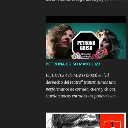
con todo.
PETRONA GUISO MAYO 2023
El JUEVES 4 de MAYO (2023) en "El
despacho del teatro" transmitimos una
performance de comida, cuero y chicas.
Quedan pocas entradas las podes reservar
en:
https://www.instagram.com/eldespachodelt
eatro/ Performance multimedia, en "el
despacho del teatro". Créditos: Gisela