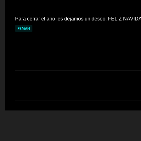
Para cerrar el año les dejamos un deseo: FELIZ NAVID
FSMAN
C
o
m
e
n
t
a